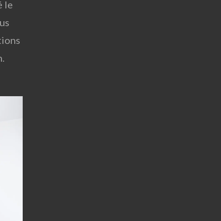
 le
ous
tions
.