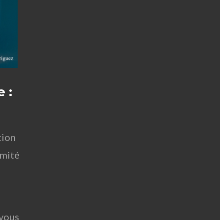
e :
tion
rmité
 vous