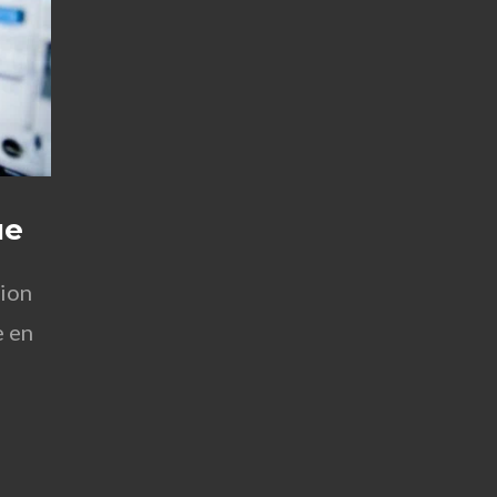
ue
tion
e en