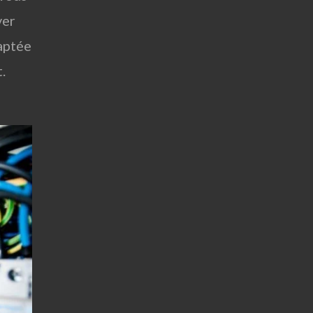
ver
aptée
.